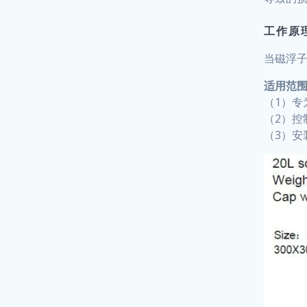
工作原
当磁浮子
适用范
（1）专
（2）控
（3）安