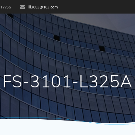
517756
lll3683@163.com
FS-3101-L325A