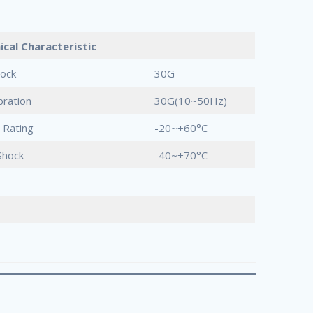
ical Characteristic
hock
30G
bration
30G(10~50Hz)
 Rating
-20~+60°C
Shock
-40~+70°C