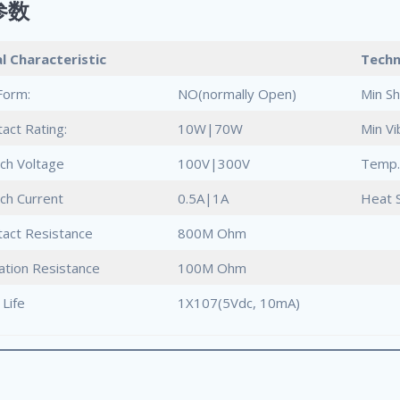
参数
al Characteristic
Techn
Form:
NO(normally Open)
Min S
act Rating:
10W|70W
Min Vi
ch Voltage
100V|300V
Temp.
ch Current
0.5A|1A
Heat 
act Resistance
800M Ohm
lation Resistance
100M Ohm
 Life
1X107(5Vdc, 10mA)